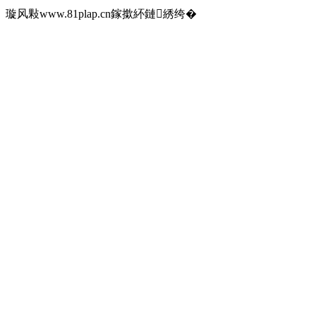
璇风敤www.81plap.cn鎵撳紑鏈綉绔�